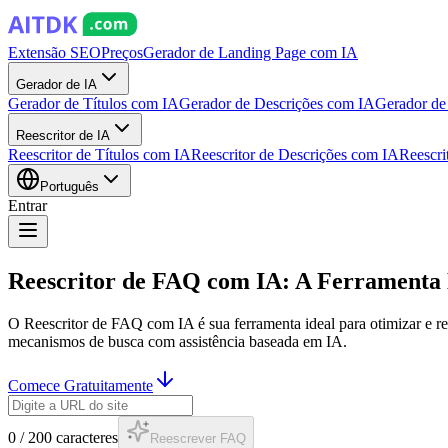
Extensão SEO
Preços
Gerador de Landing Page com IA
Gerador de IA
Gerador de Títulos com IA
Gerador de Descrições com IA
Gerador de
Reescritor de IA
Reescritor de Títulos com IA
Reescritor de Descrições com IA
Reescri
Português
Entrar
Reescritor de FAQ com IA: A Ferramenta 
O Reescritor de FAQ com IA é sua ferramenta ideal para otimizar e 
mecanismos de busca com assistência baseada em IA.
Comece Gratuitamente
0
/
200
caracteres
Reescrever FAQ