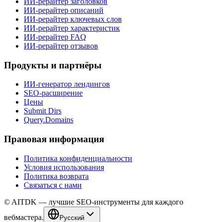
ИИ-рерайтер заголовков
ИИ-рерайтер описаний
ИИ-рерайтер ключевых слов
ИИ-рерайтер характеристик
ИИ-рерайтер FAQ
ИИ-рерайтер отзывов
Продукты и партнёры
ИИ-генератор лендингов
SEO-расширение
Цены
Submit Dirs
Query.Domains
Правовая информация
Политика конфиденциальности
Условия использования
Политика возврата
Связаться с нами
© AITDK — лучшие SEO-инструменты для каждого
вебмастера.
Русский