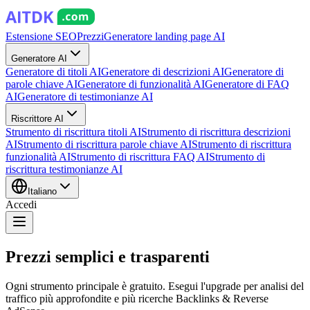
Estensione SEO
Prezzi
Generatore landing page AI
Generatore AI
Generatore di titoli AI
Generatore di descrizioni AI
Generatore di
parole chiave AI
Generatore di funzionalità AI
Generatore di FAQ
AI
Generatore di testimonianze AI
Riscrittore AI
Strumento di riscrittura titoli AI
Strumento di riscrittura descrizioni
AI
Strumento di riscrittura parole chiave AI
Strumento di riscrittura
funzionalità AI
Strumento di riscrittura FAQ AI
Strumento di
riscrittura testimonianze AI
Italiano
Accedi
Prezzi semplici e trasparenti
Ogni strumento principale è gratuito. Esegui l'upgrade per analisi del
traffico più approfondite e più ricerche Backlinks & Reverse