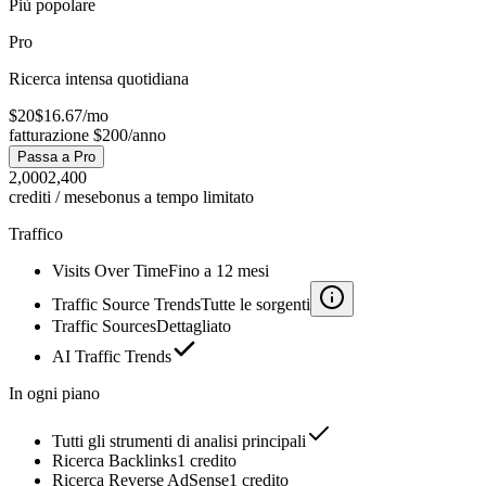
Più popolare
Pro
Ricerca intensa quotidiana
$20
$16.67
/
mo
fatturazione $200/anno
Passa a Pro
2,000
2,400
crediti / mese
bonus a tempo limitato
Traffico
Visits Over Time
Fino a 12 mesi
Traffic Source Trends
Tutte le sorgenti
Traffic Sources
Dettagliato
AI Traffic Trends
In ogni piano
Tutti gli strumenti di analisi principali
Ricerca Backlinks
1 credito
Ricerca Reverse AdSense
1 credito