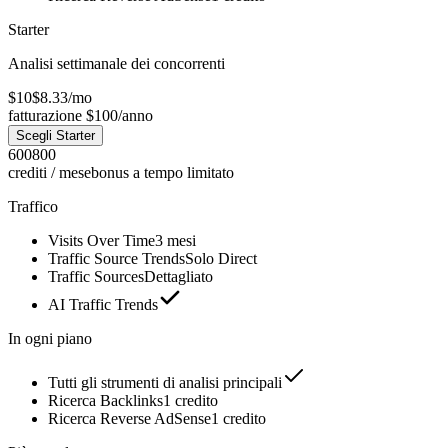
Starter
Analisi settimanale dei concorrenti
$10
$8.33
/
mo
fatturazione $100/anno
Scegli Starter
600
800
crediti / mese
bonus a tempo limitato
Traffico
Visits Over Time
3 mesi
Traffic Source Trends
Solo Direct
Traffic Sources
Dettagliato
AI Traffic Trends
In ogni piano
Tutti gli strumenti di analisi principali
Ricerca Backlinks
1 credito
Ricerca Reverse AdSense
1 credito