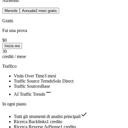
AdSense.
Mensile
Annuale
2 mesi gratis
Gratis
Fai una prova
$0
Inizia ora
30
crediti / mese
Traffico
Visits Over Time
3 mesi
Traffic Source Trends
Solo Direct
Traffic Sources
Base
AI Traffic Trends
In ogni piano
Tutti gli strumenti di analisi principali
Ricerca Backlinks
1 credito
Ricerca Reverse AdSense
1 credito