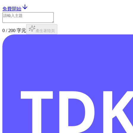
免費開始
0
/
200
字元
產生著陸頁