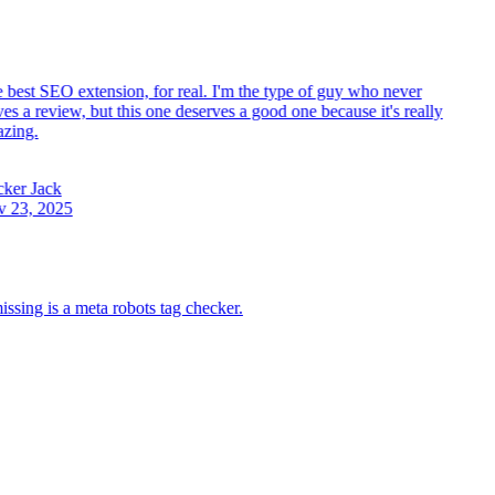
best SEO extension, for real. I'm the type of guy who never
es a review, but this one deserves a good one because it's really
ing.
ker Jack
23, 2025
missing is a meta robots tag checker.