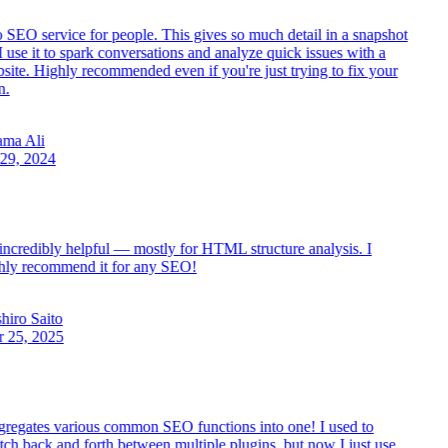
 SEO service for people. This gives so much detail in a snapshot
use it to spark conversations and analyze quick issues with a
ite. Highly recommended even if you're just trying to fix your
.
ma Ali
29, 2024
ncredibly helpful — mostly for HTML structure analysis. I
ly recommend it for any SEO!
iro Saito
25, 2025
egates various common SEO functions into one! I used to
ch back and forth between multiple plugins, but now I just use