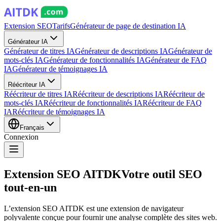
Extension SEO
Tarifs
Générateur de page de destination IA
Générateur IA
Générateur de titres IA
Générateur de descriptions IA
Générateur de
mots-clés IA
Générateur de fonctionnalités IA
Générateur de FAQ
IA
Générateur de témoignages IA
Réécriteur IA
Réécriteur de titres IA
Réécriteur de descriptions IA
Réécriteur de
mots-clés IA
Réécriteur de fonctionnalités IA
Réécriteur de FAQ
IA
Réécriteur de témoignages IA
Français
Connexion
Extension SEO AITDK
Votre outil SEO
tout-en-un
L’extension SEO AITDK est une extension de navigateur
polyvalente conçue pour fournir une analyse complète des sites web.