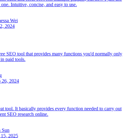
one. Intuitive, concise, and easy to use.
ssa Wei
2, 2024
ee SEO tool that provides many functions you'd normally only
n paid tools.
26, 2024
t tool. It basically provides every function needed to carry out
nt SEO research online.
 Sun
15, 2025