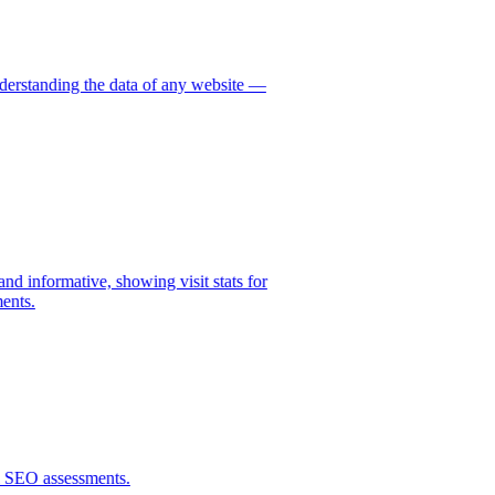
nderstanding the data of any website —
!
nd informative, showing visit stats for
ments.
al SEO assessments.