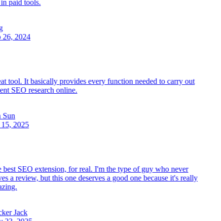
n paid tools.
26, 2024
t tool. It basically provides every function needed to carry out
nt SEO research online.
 Sun
15, 2025
best SEO extension, for real. I'm the type of guy who never
es a review, but this one deserves a good one because it's really
ing.
ker Jack