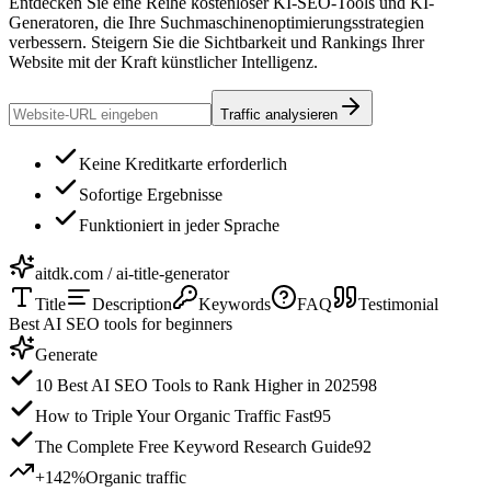
Entdecken Sie eine Reihe kostenloser KI-SEO-Tools und KI-
Generatoren, die Ihre Suchmaschinenoptimierungsstrategien
verbessern. Steigern Sie die Sichtbarkeit und Rankings Ihrer
Website mit der Kraft künstlicher Intelligenz.
Traffic analysieren
Keine Kreditkarte erforderlich
Sofortige Ergebnisse
Funktioniert in jeder Sprache
aitdk.com / ai-title-generator
Title
Description
Keywords
FAQ
Testimonial
Best AI SEO tools for beginners
Generate
10 Best AI SEO Tools to Rank Higher in 2025
98
How to Triple Your Organic Traffic Fast
95
The Complete Free Keyword Research Guide
92
+142%
Organic traffic