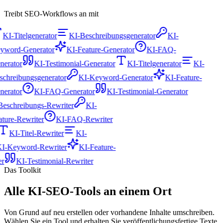
Treibt SEO-Workflows an mit
KI-Titelgenerator
KI-Beschreibungsgenerator
KI-
yword-Generator
KI-Feature-Generator
KI-FAQ-
erator
KI-Testimonial-Generator
KI-Titelgenerator
KI-
chreibungsgenerator
KI-Keyword-Generator
KI-Feature-
erator
KI-FAQ-Generator
KI-Testimonial-Generator
Beschreibungs-Rewriter
KI-
ature-Rewriter
KI-FAQ-Rewriter
KI-Titel-Rewriter
KI-
KI-Keyword-Rewriter
KI-Feature-
er
KI-Testimonial-Rewriter
Das Toolkit
Alle KI-SEO-Tools an einem Ort
Von Grund auf neu erstellen oder vorhandene Inhalte umschreiben.
Wählen Sie ein Tool und erhalten Sie veröffentlichungsfertige Texte