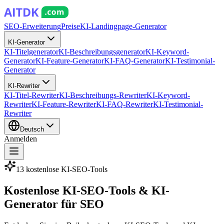
SEO-Erweiterung
Preise
KI-Landingpage-Generator
KI-Generator
KI-Titelgenerator
KI-Beschreibungsgenerator
KI-Keyword-
Generator
KI-Feature-Generator
KI-FAQ-Generator
KI-Testimonial-
Generator
KI-Rewriter
KI-Titel-Rewriter
KI-Beschreibungs-Rewriter
KI-Keyword-
Rewriter
KI-Feature-Rewriter
KI-FAQ-Rewriter
KI-Testimonial-
Rewriter
Deutsch
Anmelden
13 kostenlose KI-SEO-Tools
Kostenlose
KI-SEO-Tools
& KI-
Generator für SEO