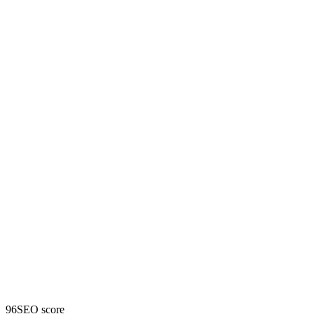
96
SEO score