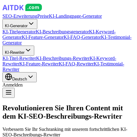
SEO-Erweiterung
Preise
KI-Landingpage-Generator
KI-Generator
KI-Titelgenerator
KI-Beschreibungsgenerator
KI-Keyword-
Generator
KI-Feature-Generator
KI-FAQ-Generator
KI-Testimonial-
Generator
KI-Rewriter
KI-Titel-Rewriter
KI-Beschreibungs-Rewriter
KI-Keyword-
Rewriter
KI-Feature-Rewriter
KI-FAQ-Rewriter
KI-Testimonial-
Rewriter
Deutsch
Anmelden
Revolutionieren Sie Ihren Content mit
dem KI-SEO-Beschreibungs-Rewriter
Verbessern Sie Ihr Suchranking mit unserem fortschrittlichen KI-
SEO-Beschreibungs-Rewriter