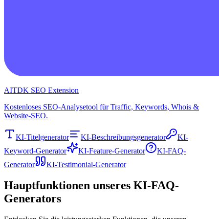
AITDK SEO Extension
Kostenloses SEO-Analysetool für Traffic, Keywords, Whois &
Website-SEO.
KI-Titelgenerator
KI-Beschreibungsgenerator
KI-
Keyword-Generator
KI-Feature-Generator
KI-FAQ-
Generator
KI-Testimonial-Generator
Hauptfunktionen unseres KI-FAQ-
Generators