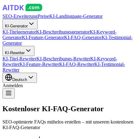
SEO-Erweiterung
Preise
KI-Landingpage-Generator
KI-Generator
KI-Titelgenerator
KI-Beschreibungsgenerator
KI-Keyword-
Generator
KI-Feature-Generator
KI-FAQ-Generator
KI-Testimonial-
Generator
KI-Rewriter
KI-Titel-Rewriter
KI-Beschreibungs-Rewriter
KI-Keyword-
Rewriter
KI-Feature-Rewriter
KI-FAQ-Rewriter
KI-Testimonial-
Rewriter
Deutsch
Anmelden
Kostenloser KI-FAQ-Generator
SEO-optimierte FAQs mühelos erstellen – mit unserem kostenlosen
KI-FAQ-Generator