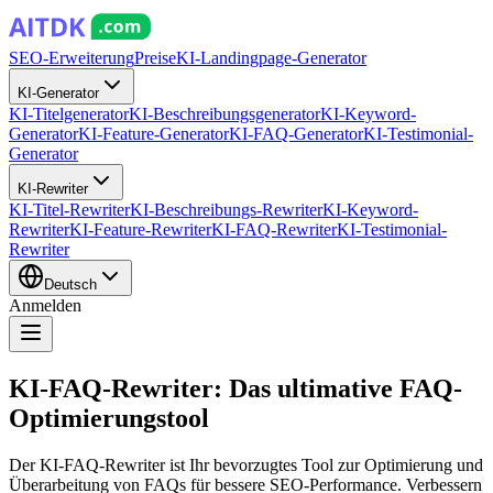
SEO-Erweiterung
Preise
KI-Landingpage-Generator
KI-Generator
KI-Titelgenerator
KI-Beschreibungsgenerator
KI-Keyword-
Generator
KI-Feature-Generator
KI-FAQ-Generator
KI-Testimonial-
Generator
KI-Rewriter
KI-Titel-Rewriter
KI-Beschreibungs-Rewriter
KI-Keyword-
Rewriter
KI-Feature-Rewriter
KI-FAQ-Rewriter
KI-Testimonial-
Rewriter
Deutsch
Anmelden
KI-FAQ-Rewriter: Das ultimative FAQ-
Optimierungstool
Der KI-FAQ-Rewriter ist Ihr bevorzugtes Tool zur Optimierung und
Überarbeitung von FAQs für bessere SEO-Performance. Verbessern