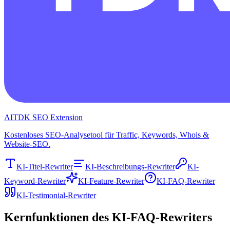
AITDK SEO Extension
Kostenloses SEO-Analysetool für Traffic, Keywords, Whois &
Website-SEO.
KI-Titel-Rewriter
KI-Beschreibungs-Rewriter
KI-
Keyword-Rewriter
KI-Feature-Rewriter
KI-FAQ-Rewriter
KI-Testimonial-Rewriter
Kernfunktionen des KI-FAQ-Rewriters