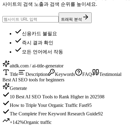
사이트의 검색 노출과 검색 순위를 높이세요.
트래픽 분석
신용카드 불필요
즉시 결과 확인
모든 언어에서 작동
aitdk.com / ai-title-generator
Title
Description
Keywords
FAQ
Testimonial
Best AI SEO tools for beginners
Generate
10 Best AI SEO Tools to Rank Higher in 2025
98
How to Triple Your Organic Traffic Fast
95
The Complete Free Keyword Research Guide
92
+142%
Organic traffic