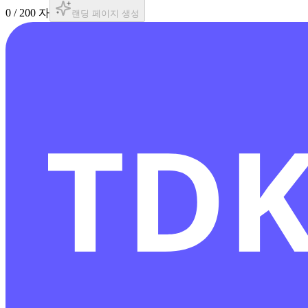
0
/
200
자
랜딩 페이지 생성