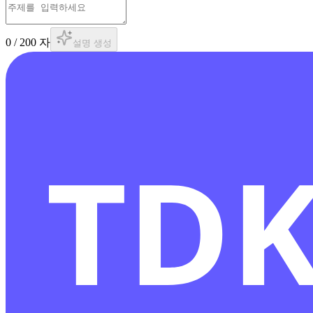
0
/
200
자
설명 생성